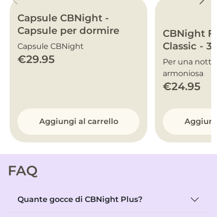
Capsule CBNight -
Capsule per dormire
CBNight 
Classic - 3
Capsule CBNight
€29.95
Per una notte
armoniosa
€24.95
Aggiungi al carrello
Aggiungi
FAQ
Quante gocce di CBNight Plus?