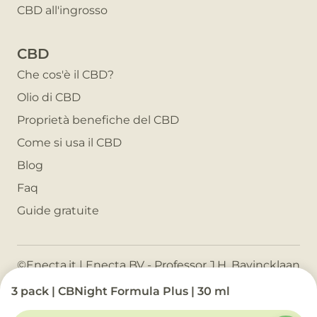
CBD all'ingrosso
CBD
Che cos'è il CBD?
Olio di CBD
Proprietà benefiche del CBD
Come si usa il CBD
Blog
Faq
Guide gratuite
©
Enecta.it
| Enecta BV - Professor J.H. Bavincklaan
7, 1183 AT Amstelveen - The Netherlands - P.IVA
3 pack | CBNight Formula Plus | 30 ml
NL857741846B01 |
Privacy policy